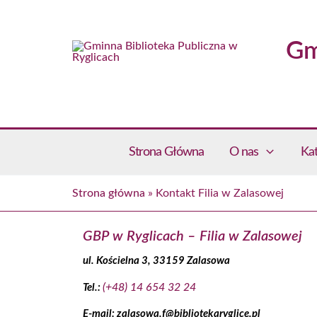
Przejdź
do
Gm
treści
Strona Główna
O nas
Kat
Strona główna
»
Kontakt Filia w Zalasowej
GBP w Ryglicach – Filia w Zalasowej
ul. Kościelna 3, 33159 Zalasowa
(+48) 14 654 32 24
Tel.:
E-mail: zalasowa.f@bibliotekaryglice.pl